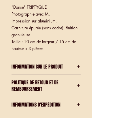
"Danse" TRIPTYQUE
Photographie avec M.
Impression sur aluminium.
Garniture épurée (sans cadre), finition
granuleuse.
Taille : 10 cm de largeur / 15 cm de
hauteur x 3 pièces
INFORMATION SUR LE PRODUIT
ÉDITION ART très limitée
POLITIQUE DE RETOUR ET DE
Chaque pièce est signée et numérotée.
REMBOURSEMENT
Remarque :
Vous pouvez demander
d'autres options de triptyques basées
Ce sont des tirages Art Edition.
sur mes photos existantes sur le site
.
INFORMATIONS D'EXPÉDITION
Avant d'envoyer les pièces, je vérifie
moi-même leur défaut.
Imprimer à la demande.
Délai de livraison environ 3 à 4
Ainsi s'il y a un problème à la
semaines.