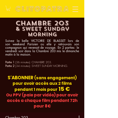
CHAMBRE 203
& sweet Sunday
morning
Suivez la belle VICTOIRE DE BLASSET lors de
son
weekend Parisien ou elle y retrouvais son
compagnon qui revenait de voyage. En 2 parties: le
vendredi soir dans la Chambre 203 mis le dimanche
matin à la maison.
Partie 1
(36 minutes): CHAMBRE 203.
Partie 2
(34 minutes): SWEET SUNDAY MORNING.
S'ABONNER
(sans engagement)
pour avoir accès aux 2 films
15 €
pendant 1 mois pour
Ou PPV (paie par vidéo) pour avoir
accès a chaque film pendant 72h
pour 8€
Chambre 203