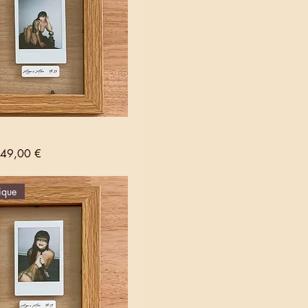
al
Prix promotionnel
49,00 €
ique