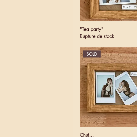
"Tea party"
Rupture de stock
SOLD
Chut...