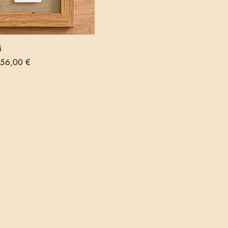
i
al
Prix promotionnel
56,00 €