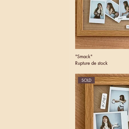
"Smack"
Rupture de stock
SOLD