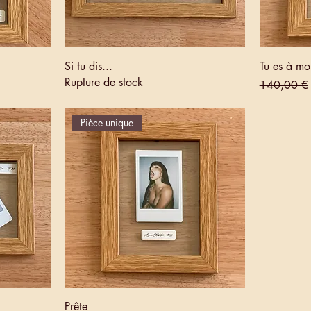
Si tu dis...
Tu es à mo
Rupture de stock
Prix origin
140,00 €
Pièce unique
Prête