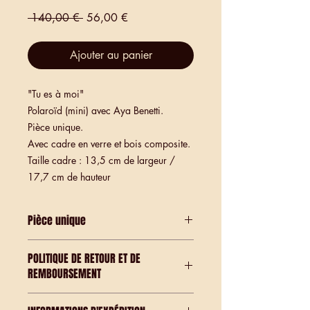
Prix
Prix
 140,00 € 
56,00 €
original
promotionnel
Ajouter au panier
"Tu es à moi"
Polaroïd (mini) avec Aya Benetti.
Pièce unique.
Avec cadre en verre et bois composite.
Taille cadre : 13,5 cm de largeur /
17,7 cm de hauteur
Pièce unique
Tirage Polaroid - un seul existant.
POLITIQUE DE RETOUR ET DE
REMBOURSEMENT
Ce sont des pièces uniques.